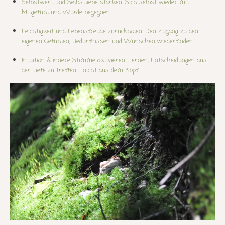
Selbstwert und Selbstliebe stärken: Sich selbst wieder mit
Mitgefühl und Würde begegnen.
Leichtigkeit und Lebensfreude zurückholen: Den Zugang zu den
eigenen Gefühlen, Bedürfnissen und Wünschen wiederfinden.
Intuition & innere Stimme aktivieren: Lernen, Entscheidungen aus
der Tiefe zu treffen – nicht aus dem Kopf.