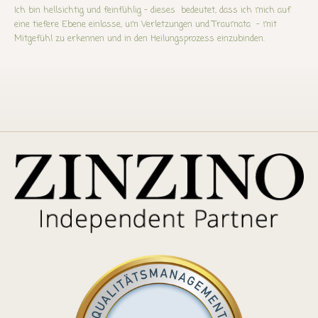
Ich bin hellsichtig und feinfühlig - dieses bedeutet, dass ich mich auf
eine tiefere Ebene einlasse, um Verletzungen und Traumata - mit
Mitgefühl zu erkennen und in den Heilungsprozess einzubinden.