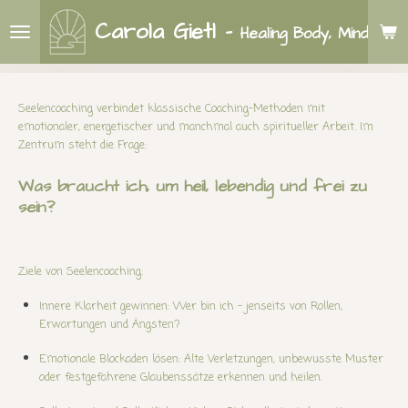
Zum
Carola Gietl
-
Healing Body, Mind & So
Hauptinhalt
springen
Seelencoaching verbindet klassische Coaching-Methoden mit
emotionaler, energetischer und manchmal auch spiritueller Arbeit. Im
Zentrum steht die Frage:
Was braucht ich, um heil, lebendig und frei zu
sein?
Ziele von Seelencoaching:
Innere Klarheit gewinnen: Wer bin ich – jenseits von Rollen,
Erwartungen und Ängsten?
Emotionale Blockaden lösen: Alte Verletzungen, unbewusste Muster
oder festgefahrene Glaubenssätze erkennen und heilen.