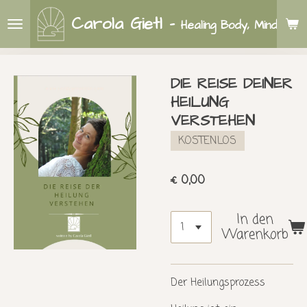
Zum
Carola Gietl
-
Healing Body, Mind & So
Hauptinhalt
springen
DIE REISE DEINER
HEILUNG
VERSTEHEN
KOSTENLOS
€ 0,00
In den
Warenkorb
Der Heilungsprozess