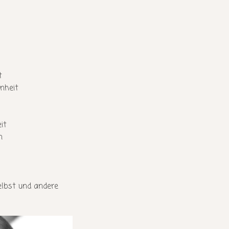
t
nheit
it
n
elbst und andere