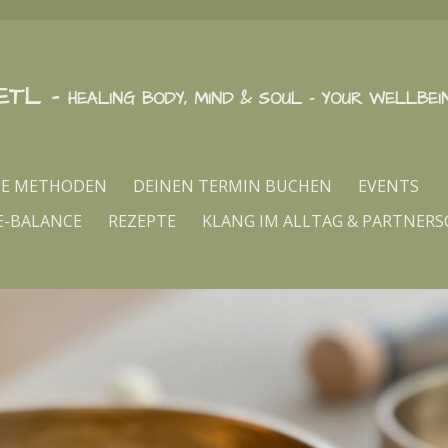
ETL
-
HEALING BODY, MIND & SOUL - YOUR WELLBEI
NE METHODEN
DEINEN TERMIN BUCHEN
EVENTS
E-BALANCE
REZEPTE
KLANG IM ALLTAG & PARTNERS