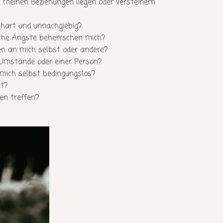
 meinen Beziehungen liegen oder versteinern
 hart und unnachgiebig?
he Ängste beherrschen mich?
n an mich selbst oder andere?
 Umstände oder einer Person?
 mich selbst bedingungslos?
t?
en treffen?