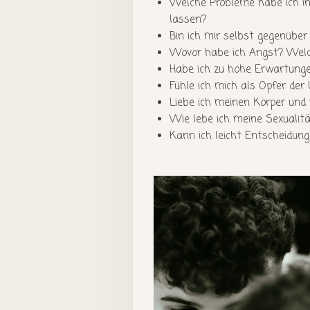
Welche Probleme habe ich in
lassen?
Bin ich mir selbst gegenüber
Wovor habe ich Angst? Welc
Habe ich zu hohe Erwartunge
Fühle ich mich als Opfer der
Liebe ich meinen Körper und
Wie lebe ich meine Sexualitä
Kann ich leicht Entscheidung