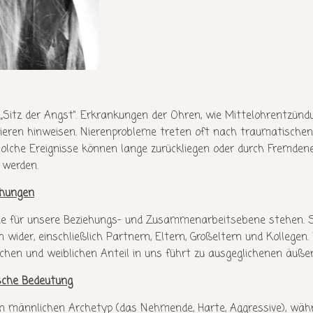
s „Sitz der Angst“. Erkrankungen der Ohren, wie Mittelohrentzünd
ieren hinweisen. Nierenprobleme treten oft nach traumatischen E
lche Ereignisse können lange zurückliegen oder durch Fremdene
 werden.
ehungen
die für unsere Beziehungs- und Zusammenarbeitsebene stehen. Si
wider, einschließlich Partnern, Eltern, Großeltern und Kollegen
hen und weiblichen Anteil in uns führt zu ausgeglichenen äuße
ische Bedeutung
en männlichen Archetyp (das Nehmende, Harte, Aggressive), währ