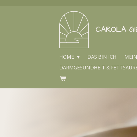
Zum
Hauptinhalt
springen
CAROLA GI
HOME
DAS BIN ICH
MEI
DARMGESUNDHEIT & FETTSÄUR