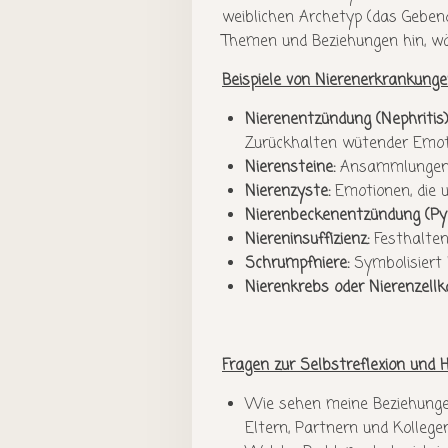
weiblichen Archetyp (das Gebend
Themen und Beziehungen hin, wäh
Beispiele von Nierenerkrankunge
Nierenentzündung (Nephritis)
Zurückhalten wütender Emot
Nierensteine:
Ansammlungen vo
Nierenzyste:
Emotionen, die u
Nierenbeckenentzündung (Pyel
Niereninsuffizienz:
Festhalten
Schrumpfniere:
Symbolisiert 
Nierenkrebs oder Nierenzellk
Fragen zur Selbstreflexion und H
Wie sehen meine Beziehunge
Eltern, Partnern und Kollege